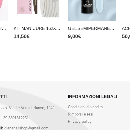
Touch Builder Gel Warm Nude 25g
KIT MANICURE 162X24 (26PZ)
GEL SEMIPERMANENTE BABY BLUE N.160 (7ML)
ACR
14,50
€
9,00
€
50,
TTI
INFORMAZIONI LEGALI
Condizioni di vendita
rizzo:
Via Le Vergini Nuove, 1242
Rimborsi e resi
+39.3891812251
Privacy policy
l:
diananailshop@gmail.com