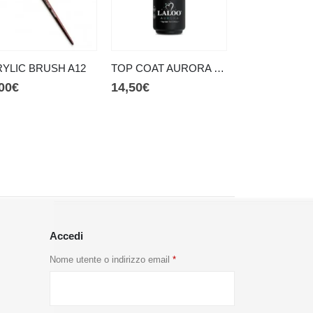
YLIC BRUSH A12
TOP COAT AURORA 02 (15ML)
00
€
14,50
€
24,00
€
Accedi
Nome utente o indirizzo email
*