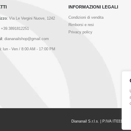
TTI
INFORMAZIONI LEGALI
Condizioni di vendita
rizzo:
Via Le Vergini Nuove, 1242
Rimborsi e resi
+39.3891812251
Privacy policy
l:
diananailshop@gmail.com
i:
lun - Ven / 8:00 AM - 17:00 PM
Diananail S.r.l.s. | P.IVA IT031808