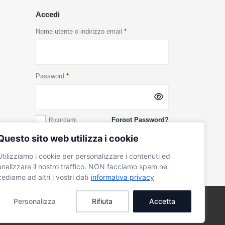
Accedi
Nome utente o indirizzo email
*
Password
*
Forgot Password?
Ricordami
Questo sito web utilizza i cookie
ACCEDI
Utilizziamo i cookie per personalizzare i contenuti ed
analizzare il nostro traffico. NON facciamo spam ne
cediamo ad altri i vostri dati
informativa privacy
Personalizza
Rifiuta
Accetta
90596 | Via Le Vergini Nuove, 1242 – 04100 Latina (LT),
Italia.