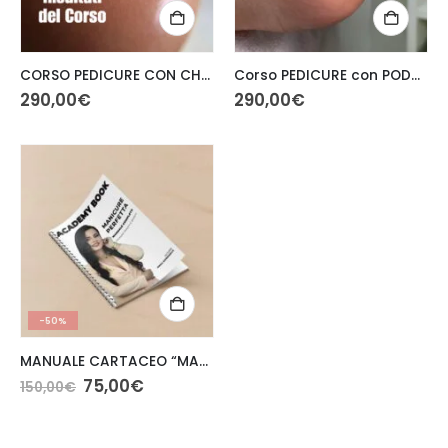
CORSO PEDICURE CON CHERATOLITICI IN PRESENZA
Corso PEDICURE con PODO DISCO in presenza
290,00
€
290,00
€
-50%
MANUALE CARTACEO “MANICURE PERFETTA” di Anna Korenieva
75,00
€
150,00
€