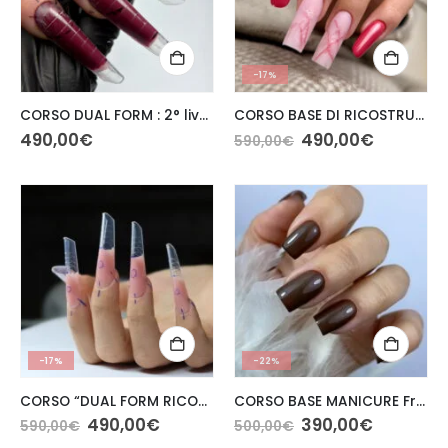
-17%
CORSO DUAL FORM : 2° livello
CORSO BASE DI RICOSTRUZIONE UNGHIE Gel & Acrygel · Nail Form · Forme da Salone
490,00
€
490,00
€
590,00
€
-17%
-22%
CORSO “DUAL FORM RICOSTRUZIONE” LIVELLO 1
CORSO BASE MANICURE Fresa · Dry & Combi Manicure · Soak Off
490,00
€
390,00
€
590,00
€
500,00
€