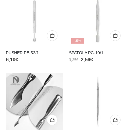
-21%
PUSHER PE-52/1
SPATOLA PC-10/1
6,10
€
2,56
€
3,25
€