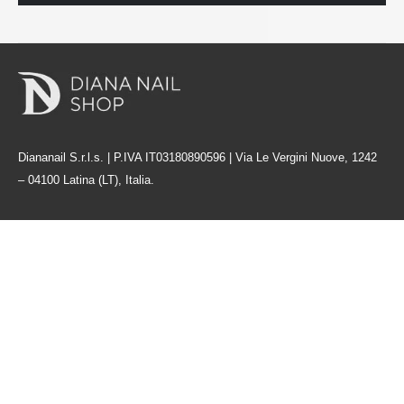
Diananail S.r.l.s. | P.IVA IT03180890596 | Via Le Vergini Nuove, 1242
– 04100 Latina (LT), Italia.