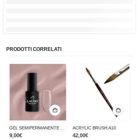
PRODOTTI CORRELATI
GEL SEMIPERMANENTE COOL NUDE N.327 (7ML)
ACRYLIC BRUSH A10
A
9,00
€
42,00
€
9