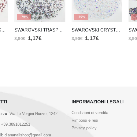
-70%
-70%
-
SWAROVSKY ROSSO SMR7
SWAROVSKI TRASPARENTI SS5C14
SWAROVSKI CRYSTAL MIX
1,17
€
1,17
€
3,90
€
3,90
€
3,9
TTI
INFORMAZIONI LEGALI
Condizioni di vendita
rizzo:
Via Le Vergini Nuove, 1242
Rimborsi e resi
+39.3891812251
Privacy policy
l:
diananailshop@gmail.com