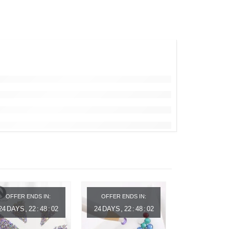
OFFER ENDS IN:
OFFER ENDS IN:
OFFER ENDS
24
DAYS
22
:
48
:
02
24
DAYS
22
:
48
:
02
24
DAYS
22