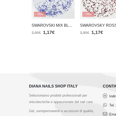
-70%
-70%
SWAROVSKI MIX BLU (SMS7)
1,17
€
1,17
€
3,90
€
3,90
€
DIANA NAILS SHOP ITALY
CONTA
Selezioniamo prodotti professionali per
Indi
onicotecniche e appassionate del nail care.
Tel.:
Gel, semipermanenti e accessori di qualità,
Emai