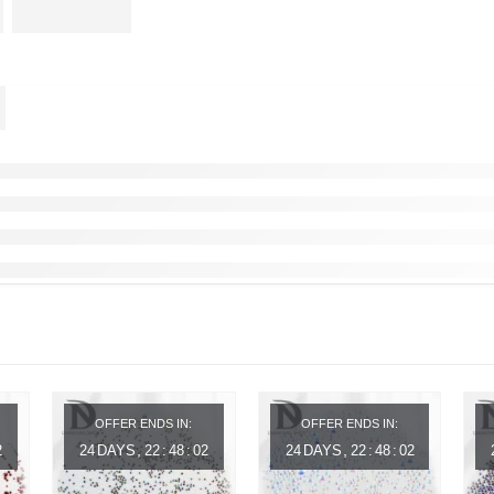
OFFER ENDS IN:
OFFER ENDS IN:
2
24
DAYS
22
:
48
:
02
24
DAYS
22
:
48
:
02