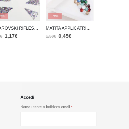
70%
-70%
-70%
SWAROVSKI RIFLESSI VIOLA 6 SEZIONI
MATITA APPLICATRICE BIANCA (CERA)
1,17
€
0,45
€
1,17
€
0
€
1,50
€
3,90
€
Accedi
Nome utente o indirizzo email
*