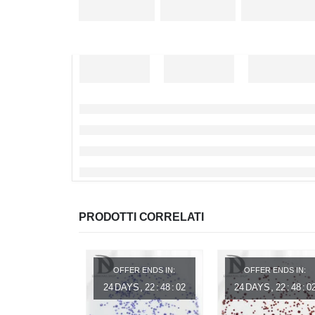
PRODOTTI CORRELATI
OFFER ENDS IN:
OFFER ENDS IN:
24
DAYS
22
:
48
:
02
24
DAYS
22
:
48
:
0