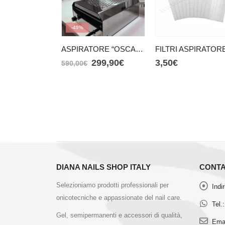
-49%
ASPIRATORE “OSCAR” 2 in 1
299,90
€
3,50
€
590,00
€
DIANA NAILS SHOP ITALY
CONTA
Selezioniamo prodotti professionali per
Indi
onicotecniche e appassionate del nail care.
Tel.:
Gel, semipermanenti e accessori di qualità,
Emai