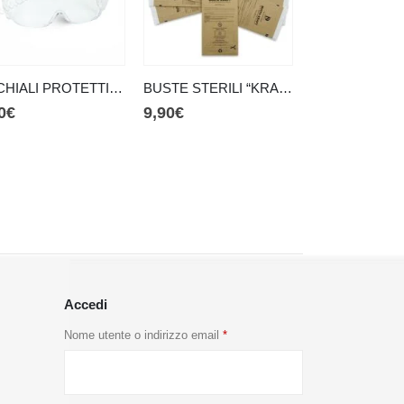
OCCHIALI PROTETTIVI TRASPARENTI
BUSTE STERILI “KRAFT” (100pz) 100X230
0
€
9,90
€
9,90
€
Accedi
Nome utente o indirizzo email
*