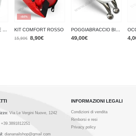
-44%
FILTRI ASPIRATORE DIANA NAILS
KIT COMFORT ROSSO
POGGIABRACCIO BIANCO
8,90
€
49,00
€
4,0
15,90
€
TTI
INFORMAZIONI LEGALI
Condizioni di vendita
rizzo:
Via Le Vergini Nuove, 1242
Rimborsi e resi
+39.3891812251
Privacy policy
l:
diananailshop@gmail.com