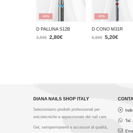
-20%
-20%
D PALLINA S12B
D CONO M31R
2,80
€
5,20
€
3,50
€
6,50
€
DIANA NAILS SHOP ITALY
CONTA
Selezioniamo prodotti professionali per
Indi
onicotecniche e appassionate del nail care.
Tel.:
Gel, semipermanenti e accessori di qualità,
Emai