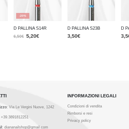
-20%
D PALLINA S14R
D PALLINA S23B
D P
5,20
€
3,50
€
3,5
6,50
€
TTI
INFORMAZIONI LEGALI
Condizioni di vendita
rizzo:
Via Le Vergini Nuove, 1242
Rimborsi e resi
+39.3891812251
Privacy policy
l:
diananailshop@gmail.com