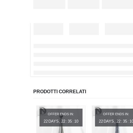
PRODOTTI CORRELATI
OFFER ENDS IN:
OFFER ENDS IN:
22
DAYS
22
:
35
:
10
22
DAYS
22
:
35
:
1