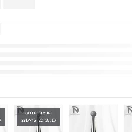
OFFER ENDS IN:
0
22
DAYS
22
:
35
:
10