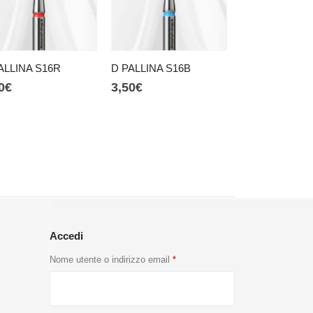
-20%
ALLINA S16R
D PALLINA S16B
D AGO S23R
0
€
3,50
€
2,80
€
3,50
€
Accedi
Nome utente o indirizzo email
*