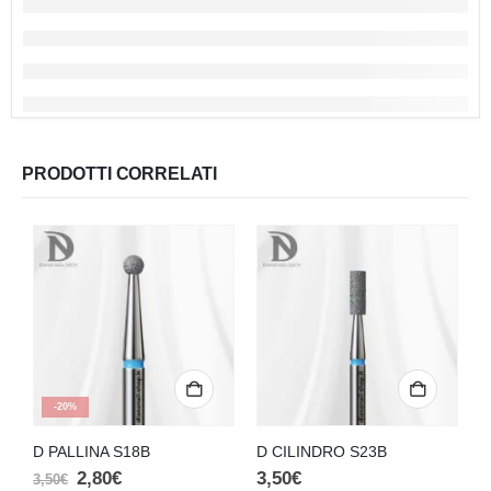
PRODOTTI CORRELATI
25
DAYS
12
:
01
:
48
-20%
D PALLINA S18B
D CILINDRO S23B
D
2,80
€
3,50
€
3
3,50
€