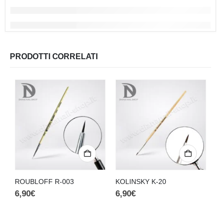
PRODOTTI CORRELATI
ROUBLOFF R-003
KOLINSKY K-20
F
6,90
€
6,90
€
4