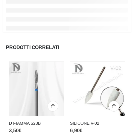
PRODOTTI CORRELATI
D FIAMMA S23B
SILICONE V-02
S
3,50
€
6,90
€
6