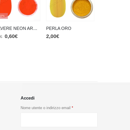
70%
-70%
POLVERE NEON ARANCIONE INTENSO
PERLA ORO
0,60
€
2,00
€
0,60
€
0
€
2,00
€
Accedi
Nome utente o indirizzo email
*