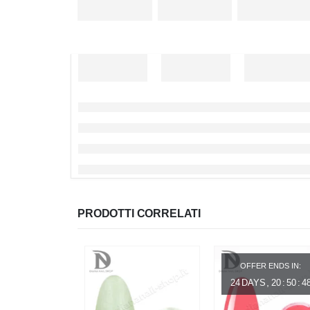
PRODOTTI CORRELATI
OFFER ENDS IN:
24
DAYS
20
:
50
:
4