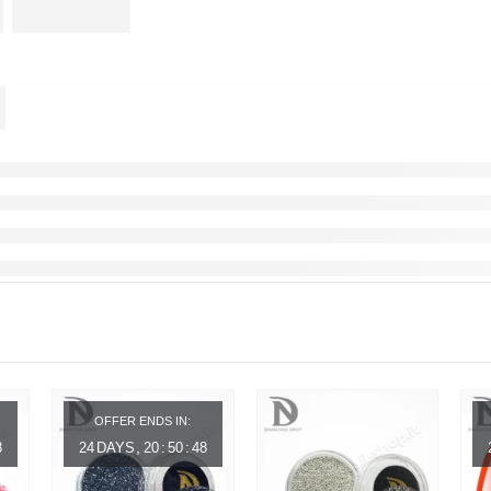
OFFER ENDS IN:
8
24
DAYS
20
:
50
:
48