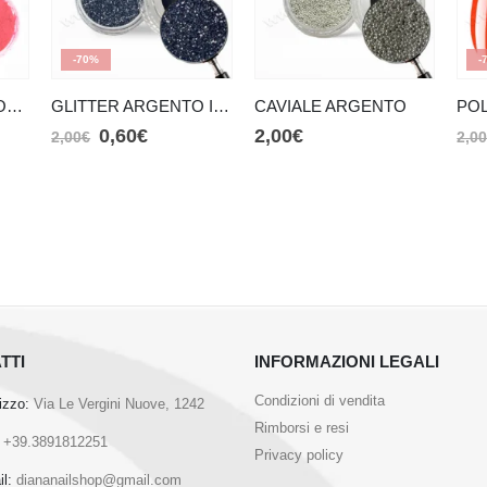
-70%
-
POLVERE NEON ROSSO
GLITTER ARGENTO INTENSO
CAVIALE ARGENTO
0,60
€
2,00
€
2,00
€
2,0
TTI
INFORMAZIONI LEGALI
Condizioni di vendita
rizzo:
Via Le Vergini Nuove, 1242
Rimborsi e resi
+39.3891812251
Privacy policy
l:
diananailshop@gmail.com