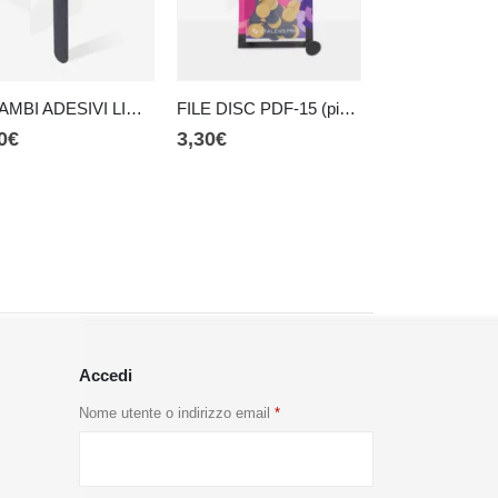
RICAMBI ADESIVI LIME DFE-20 (ovale)
FILE DISC PDF-15 (piccolo)
0
€
3,30
€
2,20
€
Accedi
Nome utente o indirizzo email
*