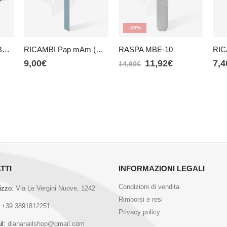
-20%
RICARICA DONUT BOBBI NAIL (ATSlux)
RICAMBI Pap mAm (DFCX-22)
RASPA MBE-10
9,00
€
11,92
€
7,4
14,90
€
TTI
INFORMAZIONI LEGALI
Condizioni di vendita
rizzo:
Via Le Vergini Nuove, 1242
Rimborsi e resi
+39.3891812251
Privacy policy
l:
diananailshop@gmail.com