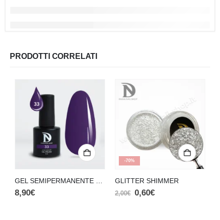
PRODOTTI CORRELATI
23
DAYS
22
:
17
:
11
-70%
GEL SEMIPERMANENTE N.33
GLITTER SHIMMER
S
8,90
€
0,60
€
2,00
€
3