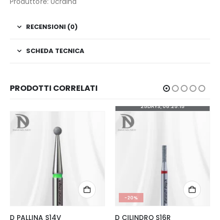
Produttore: Ucraina
RECENSIONI (0)
SCHEDA TECNICA
PRODOTTI CORRELATI
25
DAYS
08
:
25
:
14
-20%
D PALLINA S14V
D CILINDRO S16R